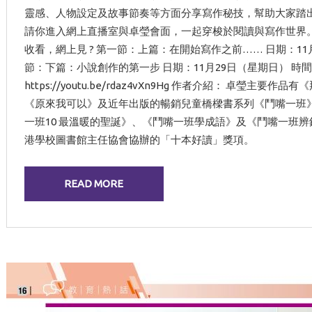
靈感、人物設定及故事節奏等方面分享寫作秘技，幫助大家踏
請你進入網上直播室與卓瑩會面，一起穿梭於閱讀與寫作世界。
收看，網上見 ? 第一節：上篇：在開始寫作之前…… 日期：11月2
節：下篇：小說創作的第一步 日期：11月29日（星期日） 時間：上午
https://youtu.be/rdaz4vXn9Hg 作者介紹： 卓瑩
《原來我可以》及近年出版的暢銷兒童橋樑書系列《鬥嘴一班
一班10 最溫暖的聖誕》、《鬥嘴一班學成語》及《鬥嘴一班
港學校圖書館主任協會協辦的「十本好讀」獎項。
READ MORE