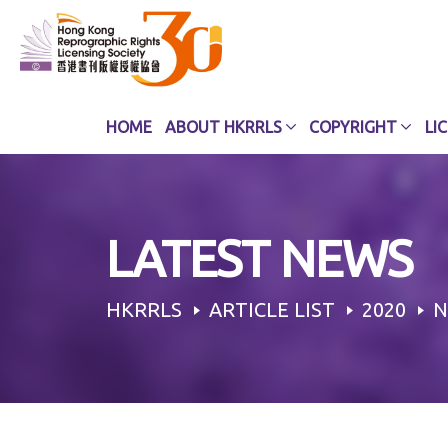
Skip
to
content
HOME
ABOUT HKRRLS
COPYRIGHT
LI
LATEST NEWS
HKRRLS
ARTICLE LIST
2020
N