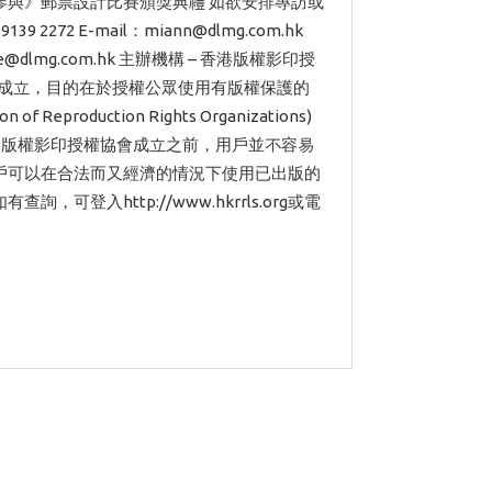
』你參與》郵票設計比賽頒獎典禮 如欲安排專訪或
 2272 E-mail：miann@dlmg.com.hk
connie@dlmg.com.hk 主辦機構 – 香港版權影印授
年成立，目的在於授權公眾使用有版權保護的
Reproduction Rights Organizations)
港版權影印授權協會成立之前，用戶並不容易
戶可以在合法而又經濟的情況下使用已出版的
入http://www.hkrrls.org或電