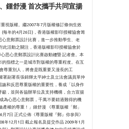
聰、鍾舒漫 首次攜手共同宣揚
要重視版權。繼2007年7月版權修訂條例生效
每年的4月26日)，香港版權影印授權協會籌
思心意郵票設計比賽，進一步推動學生、老
對此活動之關注，香港版權影印授權協會於
小學心思心意郵票設計比賽啟動禮暨 記者會。本
市的指標之一是城市對版權的尊重程度。在互
學會尊重別人，將會是既重要又漫長的工
權署副署長張錦輝太平紳士及立法會議員單仲
認識和反思尊重版權的重要性，養成「以身作
呼籲，並與各協辦單位及支持機構，合力宣揚
會成為心思心意郵票，千萬不要錯過難得的機
識產權的尊重！」鍾舒漫 《尊重版權「郵」
年6月7日 正式公佈《尊重版權『郵』你參與》
年12月1日 截止報名及提交作品 2009年1月