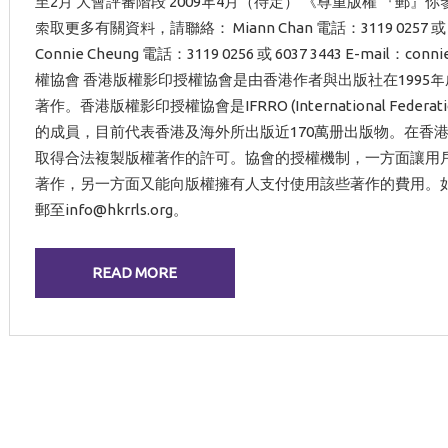
至2月 大會評審階段 2009年4月（待定） 《尊重版權 『郵
索取更多有關資料，請聯絡： Miann Chan 電話：3119 0257 或 9139
Connie Cheung 電話：3119 0256 或 6037 3443 E-mail：
權協會 香港版權影印授權協會是由香港作者與出版社在1995
著作。香港版權影印授權協會是IFRRO (International Federation of 
的成員，目前代表香港及海外所出版近170萬册出版物。在香
取得合法複製版權著作的許可。協會的授權機制，一方面讓用
著作，另一方面又能向版權擁有人支付使用該些著作的費用。如有查詢，可登
郵至info@hkrrls.org。
READ MORE