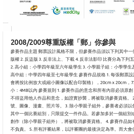
2008/2009尊重版權「郵」你參與
參賽作品主題 郵票設計風格不限，但參賽作品須以下列其中一個
版權 2. 反盜版 3. 反非法上、下載 4. 反非法影印 比賽分為
2. 高小組：小學四年級至六年級學生 3. 小學親子組：小學學生及
高中組：中學四年級至七年級學生 參賽作品規格 1. 每張郵票
會將按比例放大或縮小圖像以配合印製格），20cm x 20cm，72dp
小：4MB以內 參賽規則 1. 參賽作品的意念和所有內容必須
不得盜用他人作品和意念，如證實抄襲，將被取消參賽資格。 2
號、圖像、漫畫、照片等。 3. 除小學親子組外，參賽者必須
其中一個比賽組別，只限提交一件作品。若參加多於一個組別
創作（除小學親子組外），將被取消參賽資格。 4. 參賽作品
不負責。 5. 所有評審結果，以評審團的最後決定為準。而大