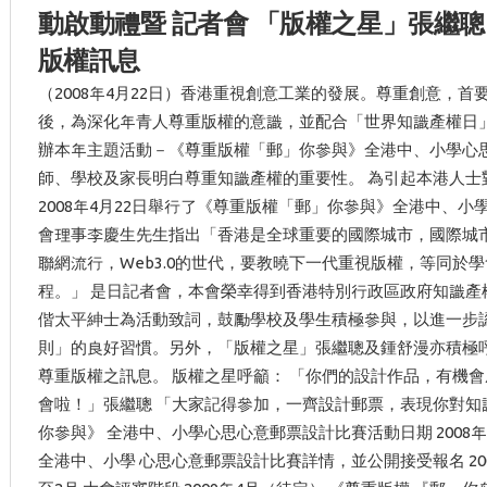
動啟動禮暨 記者會 「版權之星」張繼
版權訊息
（2008年4月22日）香港重視創意工業的發展。尊重創意，首
後，為深化年青人尊重版權的意識，並配合「世界知識產權日」(
辦本年主題活動－《尊重版權「郵」你參與》全港中、小學心
師、學校及家長明白尊重知識產權的重要性。 為引起本港人士
2008年4月22日舉行了《尊重版權「郵」你參與》全港中、
會理事李慶生先生指出「香港是全球重要的國際城市，國際城
聯網流行，Web3.0的世代，要教曉下一代重視版權，等同於
程。」 是日記者會，本會榮幸得到香港特別行政區政府知識產
偕太平紳士為活動致詞，鼓勵學校及學生積極參與，以進一步
則」的良好習慣。另外，「版權之星」張繼聰及鍾舒漫亦積極
尊重版權之訊息。 版權之星呼籲： 「你們的設計作品，有機
會啦！」張繼聰 「大家記得參加，一齊設計郵票，表現你對知
你參與》 全港中、小學心思心意郵票設計比賽活動日期 2008
全港中、小學 心思心意郵票設計比賽詳情，並公開接受報名 2008