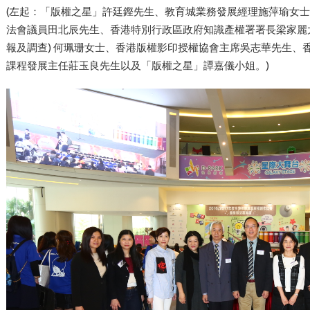
(左起：「版權之星」許廷鏗先生、教育城業務發展經理施萍瑜女
法會議員田北辰先生、香港特別行政區政府知識產權署署長梁家麗
報及調查) 何珮珊女士、香港版權影印授權協會主席吳志華先生、
課程發展主任莊玉良先生以及「版權之星」譚嘉儀小姐。)