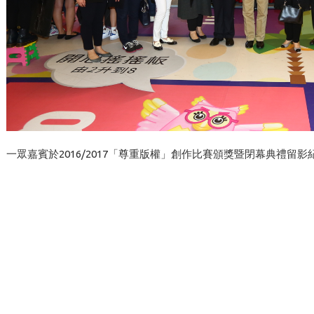
一眾嘉賓於2016/2017「尊重版權」創作比賽頒獎暨閉幕典禮留影