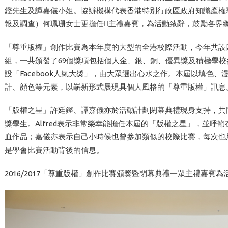
鏗先生及譚嘉儀小姐。協辦機構代表香港特別行政區政府知識產權
報及調查）何珮珊女士更擔任主禮嘉賓，為活動致辭，鼓勵各界
「尊重版權」創作比賽為本年度的大型的全港校際活動，今年共設
組，一共頒發了69個獎項包括個人金、銀、銅、優異獎及積極學
設「Facebook人氣大奬」，由大眾選出心水之作。本屆以填色
計、顔色等元素，以嶄新形式展現具個人風格的「尊重版權」訊息
「版權之星」許廷鏗、譚嘉儀亦於活動計劃閉幕典禮現身支持，共
獎學生。Alfred表示非常榮幸能擔任本屆的「版權之星」，並呼
血作品；嘉儀亦表示自己小時候也曾參加類似的校際比賽，每次也
是學會比賽活動背後的信息。
2016/2017「尊重版權」創作比賽頒獎暨閉幕典禮一眾主禮嘉賓