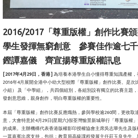
2016/2017「尊重版權」創作比
學生發揮無窮創意 參賽佳作逾七千
鏗譚嘉儀 齊宣揚尊重版權訊息
[ 2017
年
4
月
29
日，香港
]
為培養本港學生自小懂得尊重知識產權，
2016年4月展開全港中小幼大型校際「尊重版權」創作比賽。是
小組） 及「中學組」，共四個組別，各組別設有獨立的比賽主題
發創意思維，親身創作，明白尊重版權的重要性。
本屆「尊重版權」創作比賽反應熾熱，參與學校逾260間，更收取
意，大會特意於4月29日(星期六)假荃灣愉景新城舉行「尊重版
的成果。主辦機構代表香港版權影印授權協會主席吳志華先生及版
一眾嘉賓出席支持，包括：教育局高級課程發展主任莊玉良先生、