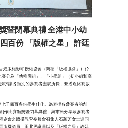
賽頒獎暨閉幕典禮 全港中小幼
四百份 「版權之星」 許廷
香港版權影印授權協會（簡稱「版權協會」）於
次比賽分為「幼稚園組」、「小學組」（初小組和高
，務求讓各類別的參賽者盡展所長，並透過比賽啟
達七千四百多份學生佳作。為表揚各參賽者的創
權」創作比賽頒獎暨閉幕典禮，與市民分享眾參賽者
權協會之版權教育委員會召集人石穎芝女士連同
馬逢國議員、田北辰議員以及「版權之星」許廷