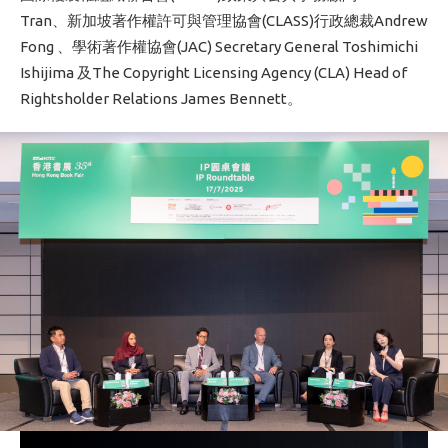
Tran、新加坡著作權許可與管理協會(CLASS)行政總裁Andrew
Fong 、學術著作權協會(JAC) Secretary General Toshimichi
Ishijima 及The Copyright Licensing Agency (CLA) Head of
Rightsholder Relations James Bennett。