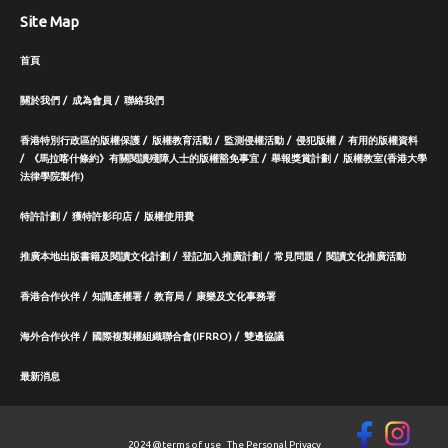
Site Map
首頁
關於我們
成為會員
聯絡我們
香港特別行政區的版權保護
版權教育活動
監測侵權活動
侵犯版權
有用的版權資料
《馬拉喀什條約》有關閱讀殘障人士的版權豁免事宜
舉報獎賞計劃
版權教室(香港大學
法律學院製作)
特許計劃
獲特許影印店
版權使用費
推廣本地出版書籍及閱讀文化計劃
登記加入推廣計劃
常見問題
閱讀文化推廣活動
香港合作伙伴
知識產權署
教育局
康樂及文化事務署
海外合作伙伴
國際複製權組織聯合會(IFRRO)
雙邊協議
最新消息
2024@
terms of use
The Personal Privacy