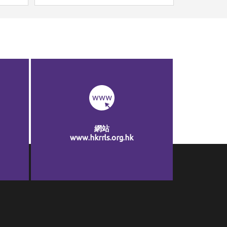
網站
www.hkrrls.org.hk