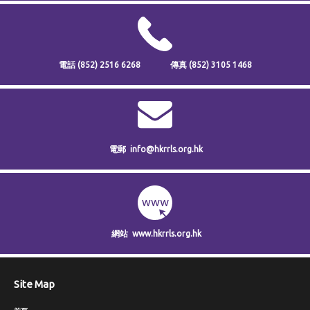
電話
(852) 2516 6268
傳真
(852) 3105 1468
電郵
info@hkrrls.org.hk
網站
www.hkrrls.org.hk
Site Map