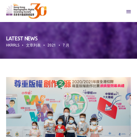
Skip
to
content
LATEST NEWS
HKRRLS
文章列表
2021
7 月