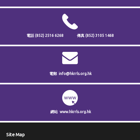
電話
(852) 2516 6268
傳真
(852) 3105 1468
電郵
info@hkrrls.org.hk
網站
www.hkrrls.org.hk
Site Map