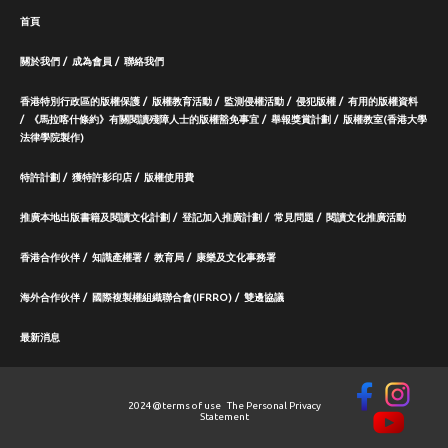
首頁
關於我們
成為會員
聯絡我們
香港特別行政區的版權保護
版權教育活動
監測侵權活動
侵犯版權
有用的版權資料
《馬拉喀什條約》有關閱讀殘障人士的版權豁免事宜
舉報獎賞計劃
版權教室(香港大學
法律學院製作)
特許計劃
獲特許影印店
版權使用費
推廣本地出版書籍及閱讀文化計劃
登記加入推廣計劃
常見問題
閱讀文化推廣活動
香港合作伙伴
知識產權署
教育局
康樂及文化事務署
海外合作伙伴
國際複製權組織聯合會(IFRRO)
雙邊協議
最新消息
2024@
terms of use
The Personal Privacy
Statement