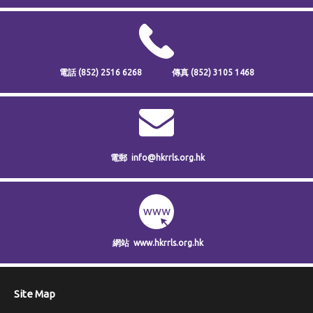
電話
(852) 2516 6268
傳真
(852) 3105 1468
電郵
info@hkrrls.org.hk
網站
www.hkrrls.org.hk
Site Map