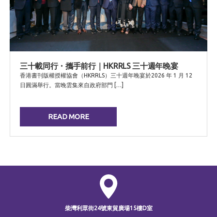
三十載同行・攜手前行｜HKRRLS 三十週年晚宴
香港書刊版權授權協會（HKRRLS）三十週年晚宴於2026 年 1 月 12
日圓滿舉行。當晚雲集來自政府部門 […]
READ MORE
柴灣利眾街24號
東貿廣場15樓D室