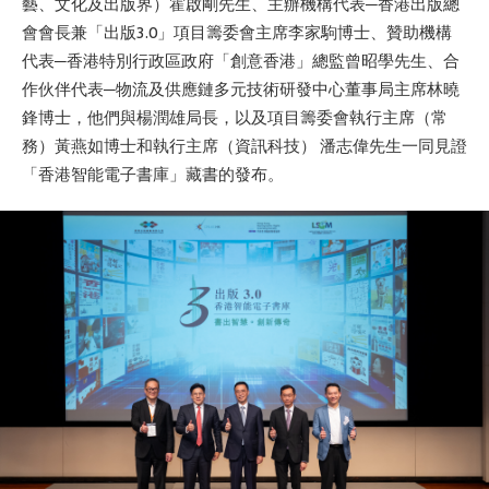
藝、文化及出版界）霍啟剛先生、主辦機構代表─香港出版總
會會長兼「出版3.0」項目籌委會主席李家駒博士、贊助機構
代表─香港特別行政區政府「創意香港」總監曾昭學先生、合
作伙伴代表─物流及供應鏈多元技術研發中心董事局主席林曉
鋒博士，他們與楊潤雄局長，以及項目籌委會執行主席（常
務）黃燕如博士和執行主席（資訊科技） 潘志偉先生一同見證
「香港智能電子書庫」藏書的發布。