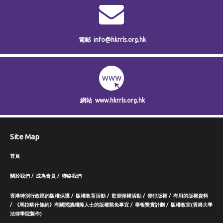
電郵
info@hkrrls.org.hk
網站
www.hkrrls.org.hk
Site Map
首頁
關於我們
成為會員
聯絡我們
香港特別行政區的版權保護
版權教育活動
監測侵權活動
侵犯版權
有用的版權資料
《馬拉喀什條約》有關閱讀殘障人士的版權豁免事宜
舉報獎賞計劃
版權教室(香港大學
法律學院製作)