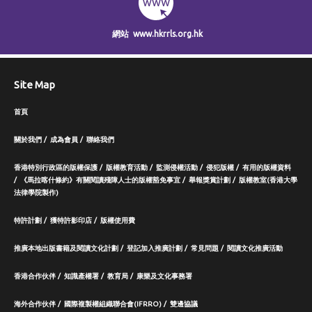
網站
www.hkrrls.org.hk
Site Map
首頁
關於我們
成為會員
聯絡我們
香港特別行政區的版權保護
版權教育活動
監測侵權活動
侵犯版權
有用的版權資料
《馬拉喀什條約》有關閱讀殘障人士的版權豁免事宜
舉報獎賞計劃
版權教室(香港大學
法律學院製作)
特許計劃
獲特許影印店
版權使用費
推廣本地出版書籍及閱讀文化計劃
登記加入推廣計劃
常見問題
閱讀文化推廣活動
香港合作伙伴
知識產權署
教育局
康樂及文化事務署
海外合作伙伴
國際複製權組織聯合會(IFRRO)
雙邊協議