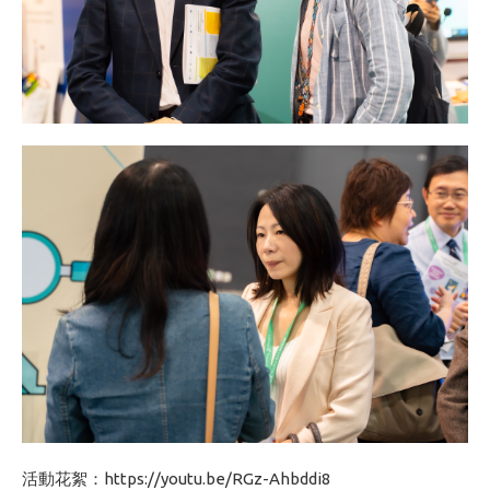
活動花絮：
https://youtu.be/RGz-Ahbddi8