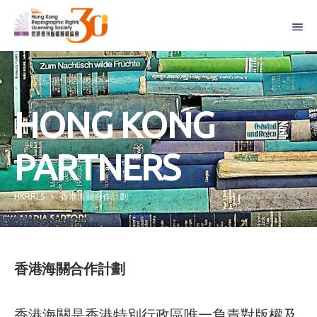
Skip
to
content
HONG KONG
PARTNERS
HKRRLS
香港海關合作計劃
香港海關合作計劃
香港海關是香港特別行政區唯一負責對版權及