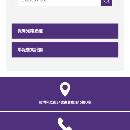
保障知識產權
舉報獎賞計劃
柴灣利眾街24號
東貿廣場15樓D室